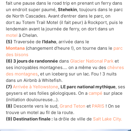
fait une pause dans le road trip en prenant un ferry dans
un endroit super paumé,
Stehekin
, toujours dans le parc
de North Cascades. Avant d’entrer dans le parc, on
dort au Totem Trail Motel (il fait peur) à Rockport, puis le
lendemain avant la journée de ferry, on dort dans un
motel
à Chelan.
(5)
Traversée de
l’Idaho
, arrivée dans le
Montana
(changement d’heure !), on tourne dans le
parc
des bisons
(6) 3 jours de randonnée
dans
Glacier National Park
et
ses incroyables montagnes…. on a même vu des
chèvres
des montagnes
, et un iceberg sur un lac. Fou ! 3 nuits
dans un Airbnb à Whitefish.
(7)
Arrivée à Yellowstone
,
LE parc national mythique
, ses
geysers et ses folies géologiques. On a
campé
sur place
(initiation douloureuse…).
(8)
Descente vers le sud,
Grand Teton
et
PARIS
! On se
trouve un motel au fil de la route.
(9) Destination finale :
la drôle de ville de
Salt Lake City.