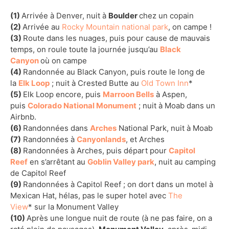
(1)
Arrivée à Denver, nuit à
Boulder
chez un copain
(2)
Arrivée au
Rocky Mountain national park
, on campe !
(3)
Route dans les nuages, puis pour cause de mauvais
temps, on roule toute la journée jusqu’au
Black
Canyon
où on campe
(4)
Randonnée au Black Canyon, puis route le long de
la
Elk Loop
; nuit à Crested Butte au
Old Town Inn
*
(5)
Elk Loop encore, puis
Marroon Bells
à Aspen,
puis
Colorado National Monument
; nuit à Moab dans un
Airbnb.
(6)
Randonnées dans
Arches
National Park, nuit à Moab
(7)
Randonnées à
Canyonlands
, et Arches
(8)
Randonnées à Arches, puis départ pour
Capitol
Reef
en s’arrêtant au
Goblin Valley park
, nuit au camping
de Capitol Reef
(9)
Randonnées à Capitol Reef ; on dort dans un motel à
Mexican Hat, hélas, pas le super hotel avec
The
View
* sur la Monument Valley
(10)
Après une longue nuit de route (à ne pas faire, on a