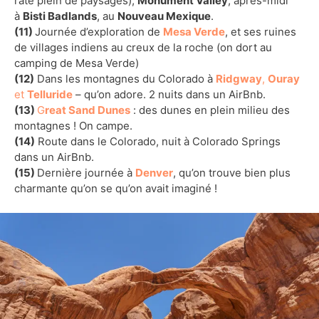
raté plein de paysages),
Monument Valley
, après-midi
à
Bisti Badlands
, au
Nouveau Mexique
.
(11)
Journée d’exploration de
Mesa Verde
, et ses ruines
de villages indiens au creux de la roche (on dort au
camping de Mesa Verde)
(12)
Dans les montagnes du Colorado à
Ridgway
,
Ouray
et
Telluride
– qu’on adore. 2 nuits dans un AirBnb.
(13)
G
reat Sand Dunes
: des dunes en plein milieu des
montagnes ! On campe.
(14)
Route dans le Colorado, nuit à Colorado Springs
dans un AirBnb.
(15)
Dernière journée à
Denver
, qu’on trouve bien plus
charmante qu’on se qu’on avait imaginé !