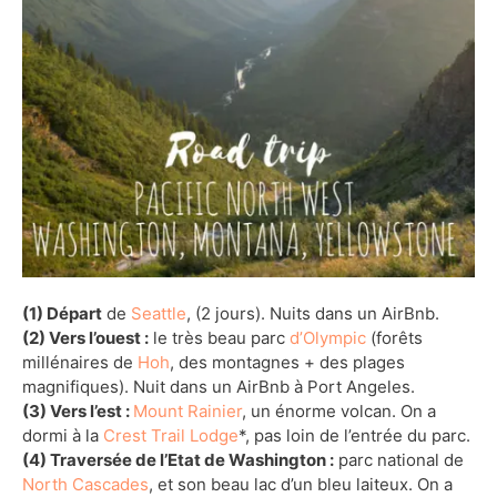
(1) Départ
de
Seattle
, (2 jours). Nuits dans un AirBnb.
(2) Vers l’ouest :
le très beau parc
d’Olympic
(forêts
millénaires de
Hoh
, des montagnes + des plages
magnifiques). Nuit dans un AirBnb à Port Angeles.
(3) Vers l’est :
Mount Rainier
, un énorme volcan. On a
dormi à la
Crest Trail Lodge
*, pas loin de l’entrée du parc.
(4) Traversée de l’Etat de Washington :
parc national de
North Cascades
, et son beau lac d’un bleu laiteux. On a