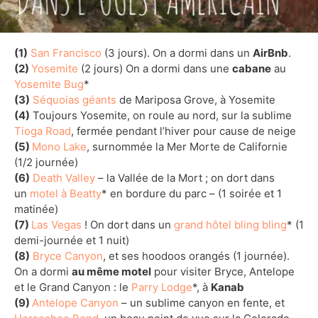
(1)
San Francisco
(3 jours). On a dormi dans un
AirBnb
.
(2)
Yosemite
(2 jours) On a dormi dans une
cabane
au
Yosemite Bug
*
(3)
Séquoias géants
de Mariposa Grove, à Yosemite
(4)
Toujours Yosemite, on roule au nord, sur la sublime
Tioga Road
, fermée pendant l’hiver pour cause de neige
(5)
Mono Lake
, surnommée la Mer Morte de Californie
(1/2 journée)
(6)
Death Valley
– la Vallée de la Mort ; on dort dans
un
motel à Beatty
* en bordure du parc – (1 soirée et 1
matinée)
(7)
Las Vegas
! On dort dans un
grand hôtel bling bling
* (1
demi-journée et 1 nuit)
(8)
Bryce Canyon
, et ses hoodoos orangés (1 journée).
On a dormi
au même motel
pour visiter Bryce, Antelope
et le Grand Canyon : le
Parry Lodge
*, à
Kanab
(9)
Antelope Canyon
– un sublime canyon en fente, et