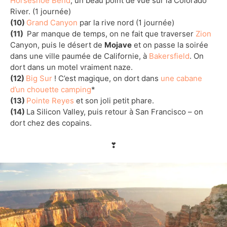
Horseshoe Bend
, un beau point de vue sur la Colorado
River. (1 journée)
(10)
Grand Canyon
par la rive nord (1 journée)
(11)
Par manque de temps, on ne fait que traverser
Zion
Canyon, puis le désert de
Mojave
et on passe la soirée
dans une ville paumée de Californie, à
Bakersfield
. On
dort dans un motel vraiment naze.
(12)
Big Sur
! C’est magique, on dort dans
une cabane
d’un chouette camping
*
(13)
Pointe Reyes
et son joli petit phare.
(14)
La Silicon Valley, puis retour à San Francisco – on
dort chez des copains.
❣