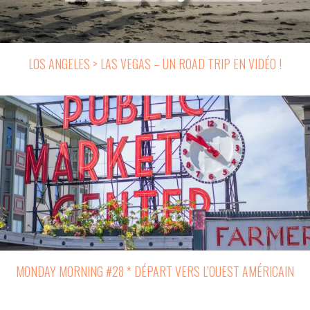
LOS ANGELES > LAS VEGAS – UN ROAD TRIP EN VIDÉO !
MONDAY MORNING #28 * DÉPART VERS L’OUEST AMÉRICAIN